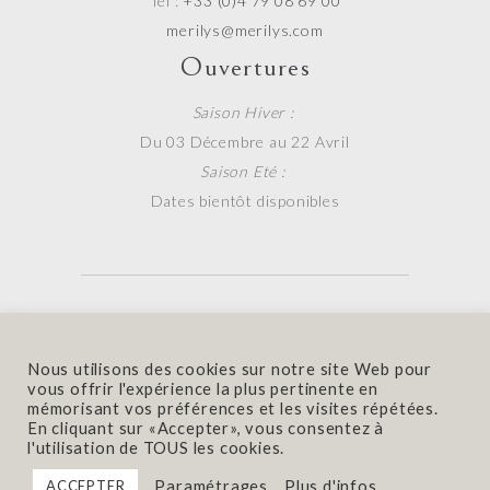
Tel :
+33 (0)4 79 08 69 00
merilys@merilys.com
Ouvertures
Saison Hiver :
Du 03 Décembre au 22 Avril
Saison Eté :
Dates bientôt disponibles
Contact
|
Mentions Légales
Nous utilisons des cookies sur notre site Web pour
© 2020 Hotel Mérilys. Made with
by
Fluffy
vous offrir l'expérience la plus pertinente en
mémorisant vos préférences et les visites répétées.
Design
En cliquant sur «Accepter», vous consentez à
l'utilisation de TOUS les cookies.
Paramétrages
Plus d'infos
ACCEPTER